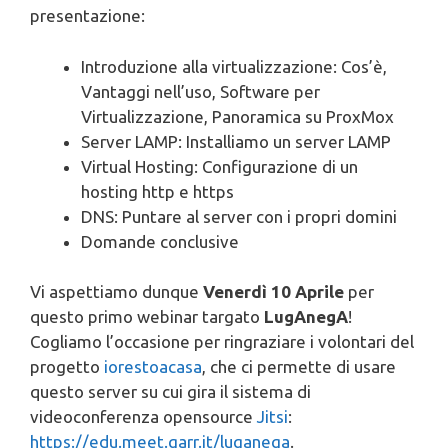
presentazione:
Introduzione alla virtualizzazione: Cos’è,
Vantaggi nell’uso, Software per
Virtualizzazione, Panoramica su ProxMox
Server LAMP: Installiamo un server LAMP
Virtual Hosting: Configurazione di un
hosting http e https
DNS: Puntare al server con i propri domini
Domande conclusive
Vi aspettiamo dunque
Venerdì 10 Aprile
per
questo primo webinar targato
LugAnegA
!
Cogliamo l’occasione per ringraziare i volontari del
progetto
iorestoacasa
, che ci permette di usare
questo server su cui gira il sistema di
videoconferenza opensource
Jitsi
:
https://edu.meet.garr.it/luganega
.